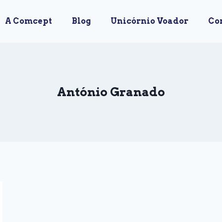
A Comcept
Blog
Unicórnio Voador
Co
António Granado