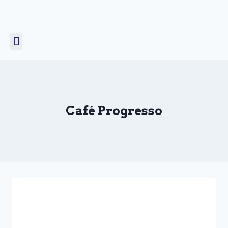
Unicórnio Voador
Prémio COMCEPT
Café Progresso