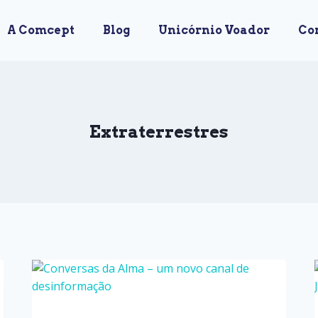
A Comcept
Blog
Unicórnio Voador
Co
Extraterrestres