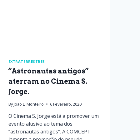
EXTRATERRESTRES
“Astronautas antigos”
aterram no Cinema S.
Jorge.
By
João L. Monteiro
6 Fevereiro, 2020
O Cinema S. Jorge está a promover um
evento alusivo ao tema dos
“astronautas antigos”. A COMCEPT
lamenta a promoção de pseudo-