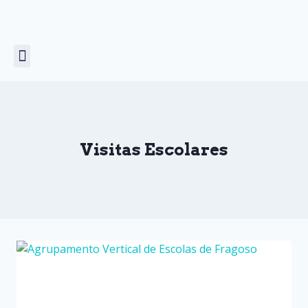
Unicórnio Voador
Prémio COMCEPT
Visitas Escolares