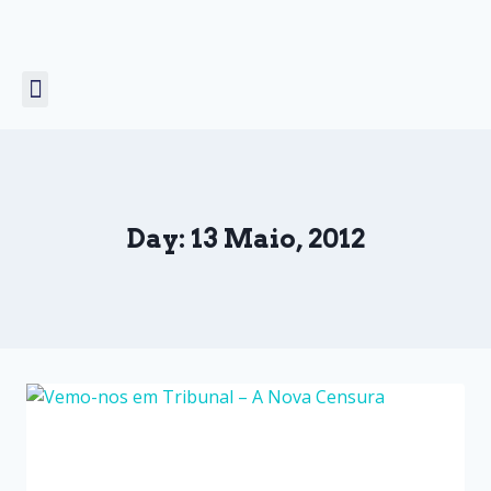
Unicórnio Voador
Prémio COMCEPT
Day: 13 Maio, 2012