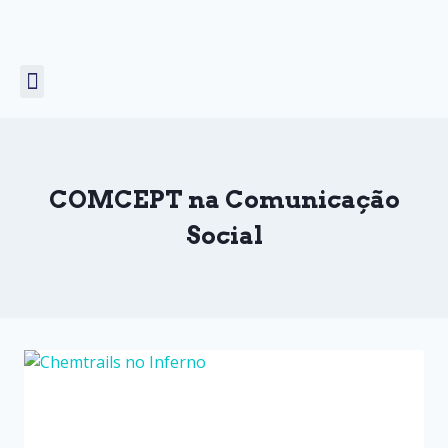
Unicórnio Voador
Prémio COMCEPT
COMCEPT na Comunicação
Social