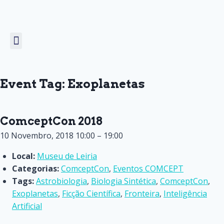
Unicórnio Voador
Prémio COMCEPT
Event Tag:
Exoplanetas
ComceptCon 2018
10 Novembro, 2018 10:00
–
19:00
Local:
Museu de Leiria
Categorias:
ComceptCon
,
Eventos COMCEPT
Tags:
Astrobiologia
,
Biologia Sintética
,
ComceptCon
,
Exoplanetas
,
Ficção Científica
,
Fronteira
,
Inteligência
Artificial