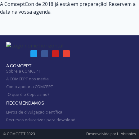
A ComceptCon de 2018 já está em preparação! Reservem a
data na vossa agenda.
A COMCEPT
Sobre a COMCEPT
A COMCEPT nos media
Como apoiar a COMCEPT
O que é o Cepticismo?
RECOMENDAMOS
Livros de divulgação científica
Recursos educativos para download
© COMCEPT 2023
Desenvolvido por L. Abrantes