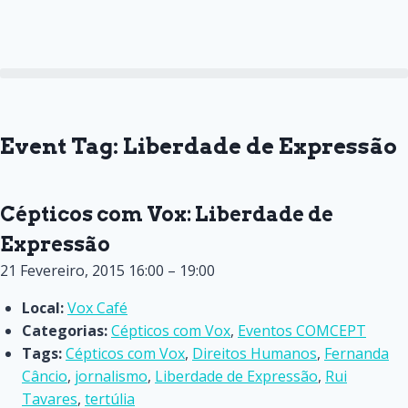
Event Tag:
Liberdade de Expressão
Cépticos com Vox: Liberdade de
Expressão
21 Fevereiro, 2015 16:00
–
19:00
Local:
Vox Café
Categorias:
Cépticos com Vox
,
Eventos COMCEPT
Tags:
Cépticos com Vox
,
Direitos Humanos
,
Fernanda
Câncio
,
jornalismo
,
Liberdade de Expressão
,
Rui
Tavares
,
tertúlia