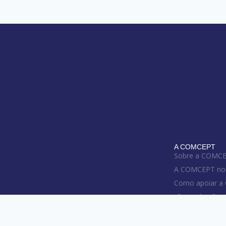
A COMCEPT
Sobre a COMC
A COMCEPT no
Como apoiar 
O que é o Cept
RECOMENDAM
Livros de divulg