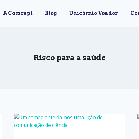
A Comcept
Blog
Unicórnio Voador
Co
Risco para a saúde